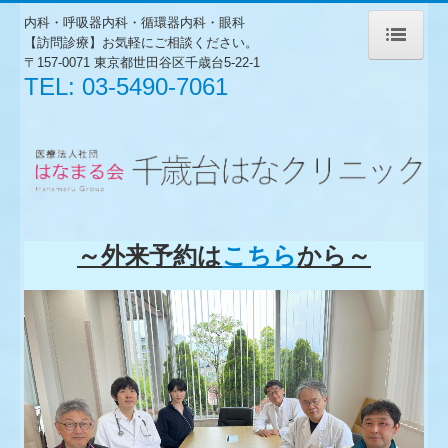
内科・呼吸器内科・循環器内科・
眼科
【訪問診療】お気軽にご相談ください。
〒157-0071 東京都世田谷区千歳台5-22-1
ホーム
TEL:
03-5490-7061
外来診療のご案内
訪問診療のご案内
入院診療のご案内
～外来予約は
こちら
から～
医師紹介
アクセス
烏山はなクリニック
グループホームももちゃん
往診します