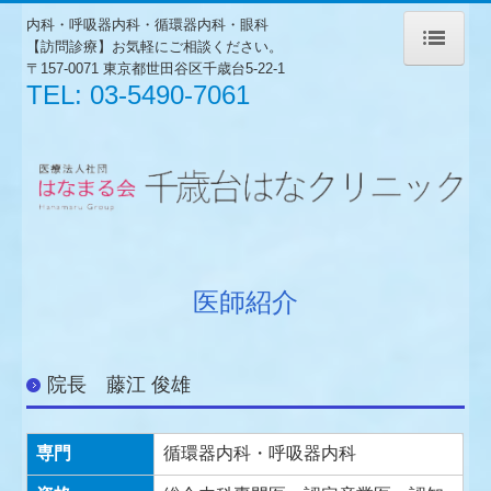
内科・呼吸器内科・循環器内科・
眼科
【訪問診療】お気軽にご相談ください。
〒157-0071 東京都世田谷区千歳台5-22-1
ホーム
TEL:
03-5490-7061
外来診療のご案内
訪問診療のご案内
入院診療のご案内
医師紹介
医師紹介
アクセス
烏山はなクリニック
院長 藤江 俊雄
グループホームももちゃん
専門
循環器内科・呼吸器内科
往診します